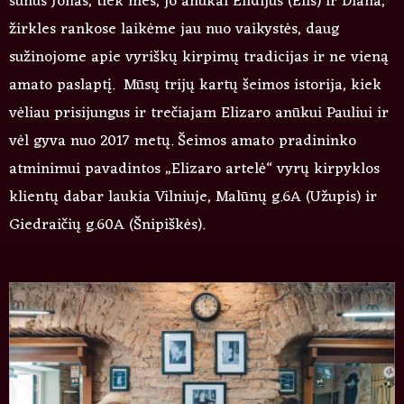
sūnus Jonas, tiek mes, jo anūkai Elidijus (Elis) ir Diana,
žirkles rankose laikėme jau nuo vaikystės, daug
sužinojome apie vyriškų kirpimų tradicijas ir ne vieną
amato paslaptį. Mūsų trijų kartų šeimos istorija, kiek
vėliau prisijungus ir trečiajam Elizaro anūkui Pauliui ir
vėl gyva nuo 2017 metų. Šeimos amato pradininko
atminimui pavadintos „Elizaro artelė“ vyrų kirpyklos
klientų dabar laukia Vilniuje, Malūnų g.6A (Užupis) ir
Giedraičių g.60A (Šnipiškės).